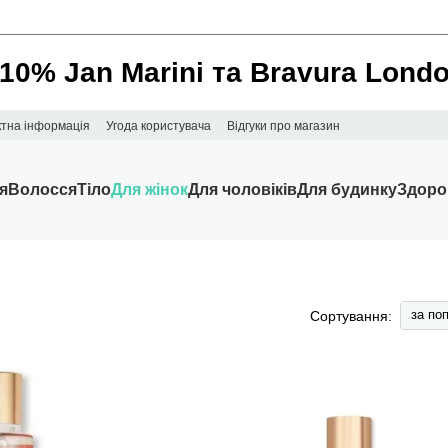
________________________________________________________
 10% Jan Marini та Bravura Lond
ктна інформація
Угода користувача
Відгуки про магазин
я
Волосся
Тіло
Для жінок
Для чоловіків
Для будинку
Здоро
за по
Сортування: