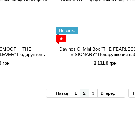
Новинка
🔥
 SMOOTH "THE
Davines OI Mini Box "THE FEARLES
EVER" Подарунковий
VISIONARY" Подарунковий на
ір
0 грн
2 131.0 грн
Назад
1
2
3
Вперед