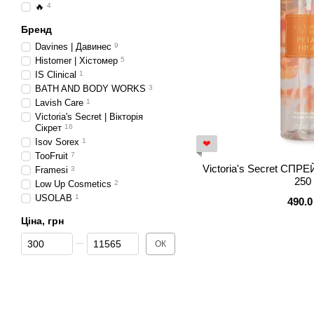
🔥
4
Бренд
Davines | Давинес
9
Histomer | Хістомер
5
IS Clinical
1
BATH AND BODY WORKS
3
Lavish Care
1
Victoria's Secret | Вікторія
Сікрет
16
Isov Sorex
1
❤
TooFruit
7
Victoria's Secret СПРЕ
Framesi
3
250
Low Up Cosmetics
2
USOLAB
1
490.0
Ціна, грн
Від Ціна, грн
До Ціна, грн
ОК