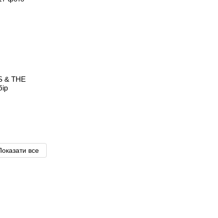
S & THE
бір
Показати все