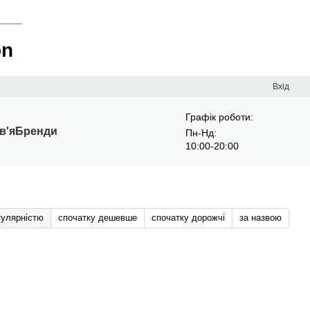
____
on
Вхід
Графік роботи:
в'я
Бренди
Пн-Нд:
10:00-20:00
пулярністю
спочатку дешевше
спочатку дорожчі
за назвою