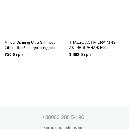
Milical Draining Ultra Slimness
THALGO ACTIV DRAINING
Citrus, Дрейнер для схуднення
АКТИВ ДРЕНАЖ 500 ml
500ml
750.0 грн
1 862.0 грн
+38063 288 54 96
Контактна інформація