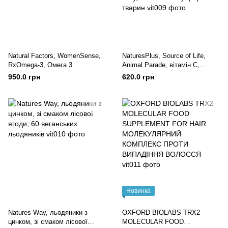
Natural Factors, WomenSense,
NaturesPlus, Source of Life,
RxOmega-3, Омега 3
Animal Parade, вітамін C,
жувальна добавка без цукру
950.0 грн
620.0 грн
для дітей, смак натурального
апельсинового соку, 90
таблеток у формі тварин
Новинка
Natures Way, льодяники з
OXFORD BIOLABS TRX2
цинком, зі смаком лісової
MOLECULAR FOOD