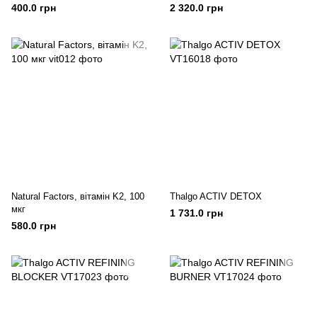
ягоди, 60 веганських
SUPPLEMENT FOR HAIR
400.0 грн
2 320.0 грн
льодяників
МОЛЕКУЛЯРНИЙ КОМПЛЕКС
ПРОТИ ВИПАДІННЯ
ВОЛОССЯ
Natural Factors, вітамін K2, 100
Thalgo ACTIV DETOX
мкг
1 731.0 грн
580.0 грн