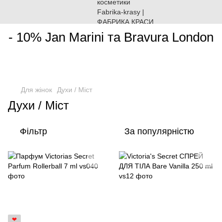
________________________________________________________
- 10% Jan Marini та Bravura London
Для жінок
Духи / Міст
Духи / Міст
Фільтр
За популярністю
❤