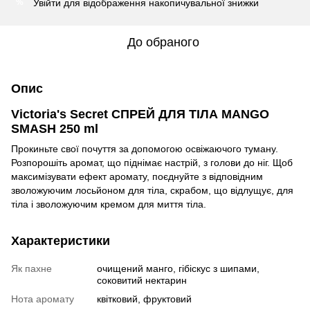
Увійти
для відображення накопичувальної знижки
%
До обраного
Опис
Victoria's Secret СПРЕЙ ДЛЯ ТІЛА MANGO
SMASH 250 ml
Прокиньте свої почуття за допомогою освіжаючого туману.
Розпорошіть аромат, що піднімає настрій, з голови до ніг. Щоб
максимізувати ефект аромату, поєднуйте з відповідним
зволожуючим лосьйоном для тіла, скрабом, що відлущує, для
тіла і зволожуючим кремом для миття тіла.
Характеристики
Як пахне
очищений манго, гібіскус з шипами,
соковитий нектарин
Нота аромату
квітковий, фруктовий