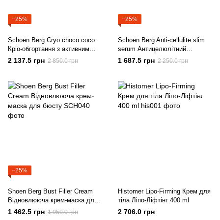
−25%
−25%
Schoen Berg Cryo choco coco
Sсhoen Berg Anti-cellulite slim
Кріо-обгортання з активним
serum Антицелюлітний
антицелюлітним комплексом
концентрат для схуднення 200
2 137.5 грн
1 687.5 грн
2 850.0 грн
2 250.0 грн
500 ml
ml
−25%
Shoen Berg Bust Filler Cream
Histomer Lipo-Firming Крем для
Відновлююча крем-маска для
тіла Ліпо-Ліфтінг 400 ml
бюсту
1 462.5 грн
2 706.0 грн
1 950.0 грн