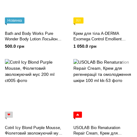
Новинка
Хіт
Bath and Body Works Pure
Крем для тіла A-DERMA
Wonder Body Lotion Лосьйон
Exomega Control Emollient
для тіла 236 ml
Cream Anti-Scratching 400ml
500.0 грн
1 050.0 грн
❤
🔥
Cotril Icy Blond Purple Mousse,
USOLAB Bio Renaturation
Фіолетовий зволожуючий мус
Repair Cream, Крем для