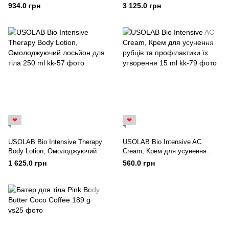
200 ml
регенерації та омолодження
934.0 грн
3 125.0 грн
шкіри 100 ml
❤
❤
USOLAB Bio Intensive Therapy
USOLAB Bio Intensive AC
Body Lotion, Омолоджуючий
Cream, Крем для усунення
лосьйон для тіла 250 ml
рубців та профілактики їх
1 625.0 грн
560.0 грн
утворення 15 ml