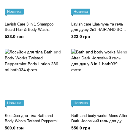
Новинка
Новинка
Lavish Care 3 in 1 Shampoo
Lavish care Шампунь та гель
Beard Hair & Body Wash
для душу 2в1 HAIR AND BODY
Шампунь для бороди, волосся
WASH 300 ml
533.0 грн
323.0 грн
та тіла 3в1
Новинка
Новинка
Лосьйон для тіла Bath and
Bath and body works Mens After
Body Works Twisted Peppermint
Dark Чоловічий гель для душу
Body Lotion 236 ml
3 in 1
500.0 грн
550.0 грн