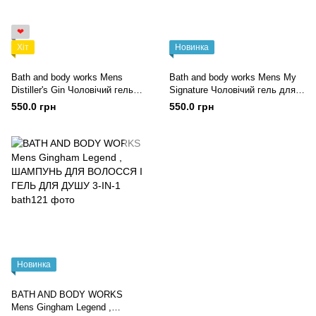
❤
Хіт
Новинка
Bath and body works Mens
Bath and body works Mens My
Distiller's Gin Чоловічий гель
Signature Чоловічий гель для
для душу 3 in 1, 295 ml
душу 3 in 1, 295 ml
550.0 грн
550.0 грн
Новинка
BATH AND BODY WORKS
Mens Gingham Legend ,