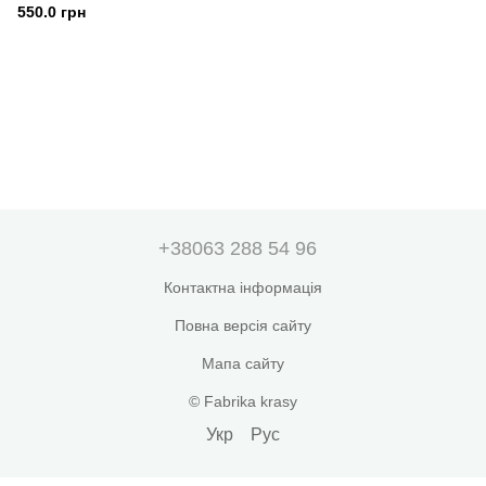
ШАМПУНЬ ДЛЯ ВОЛОССЯ І
550.0 грн
ГЕЛЬ ДЛЯ ДУШУ 3-IN-1
+38063 288 54 96
Контактна інформація
Повна версія сайту
Мапа сайту
© Fabrika krasy
Укр
Рус