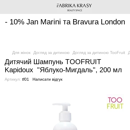
________________________________________________________
- 10% Jan Marini та Bravura London
Для жінок
Догляд за дитиною
Догляд за дитиною TooFruit
Дитячий Шампунь TOOFRUIT
Kapidoux "Яблуко-Мигдаль", 200 мл
Артикул:
tf01
Написати відгук