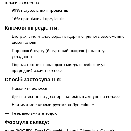
голови зволожена.
99% натуральних інгредієнтів
16% органічних інгредієнтів
Ключові інгредієнти:
Екстракт листя алоє вера і гліцерин сприяють зволоженню
шкіри голови.
Порошок йогурту (йогуртовий екстракт) полегшує
укладання.
Гідролат кісточок солодкого мигдалю забезпечує
природний захист волоссю.
Спосіб застосування:
Намочити волосся,
Двічі натисніть на дозатор і нанесіть шампунь на волосся.
Ніжними масажними рухами добре спіньте
Ретельно змийте водою.
Формула складу:
Aqua (WATER), Decyl Glucoside, Lauryl Glucoside, Glycerin,