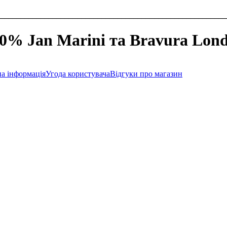
________________________________________________________
10% Jan Marini та Bravura Lon
а інформація
Угода користувача
Відгуки про магазин