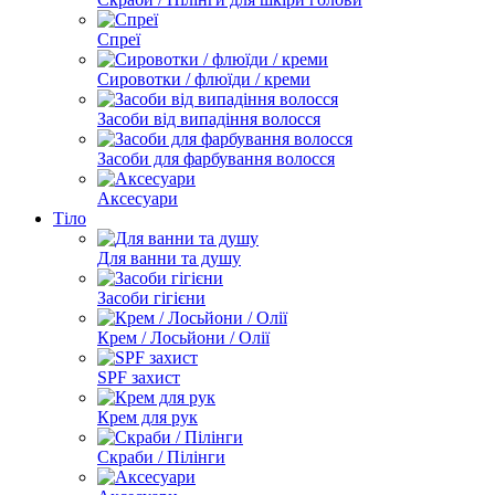
Спреї
Сировотки / флюїди / креми
Засоби від випадіння волосся
Засоби для фарбування волосся
Аксесуари
Тіло
Для ванни та душу
Засоби гігієни
Крем / Лосьйони / Олії
SPF захист
Крем для рук
Скраби / Пілінги