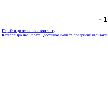
____
- 
Перейти до основного контенту
Каталог
Про нас
Оплата і доставка
Обмін та повернення
Контактн