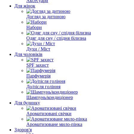
Аксесуари
Для жінок
Догляд за дитиною
Набори
Одяг для сну / спідня білизна
Духи / Міст
Для чоловіків
SPF захист
Парфумерія
До/після гоління
Шампунь/кондиціонер
Для будинку
Ароматизовані свічки
Ароматизоване мило-пінка
Здоров'я