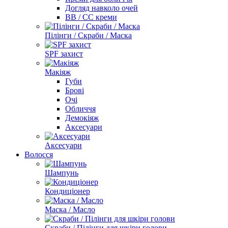
Догляд навколо очей
BB / CC креми
Пілінги / Скраби / Маска
SPF захист
Макіяж
Губи
Брові
Очі
Обличчя
Демокіяж
Аксесуари
Аксесуари
Волосся
Шампунь
Кондиціонер
Маска / Масло
Скраби / Пілінги для шкіри голови