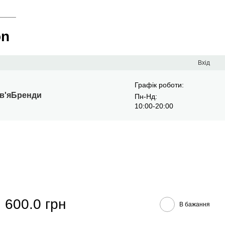
____
on
Вхід
Графік роботи:
в'я
Бренди
Пн-Нд:
10:00-20:00
600.0 грн
В бажання