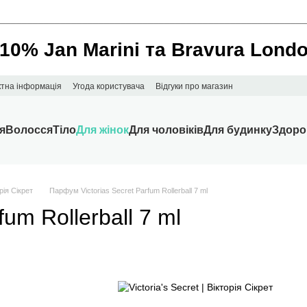
________________________________________________________
 10% Jan Marini та Bravura Lond
ктна інформація
Угода користувача
Відгуки про магазин
я
Волосся
Тіло
Для жінок
Для чоловіків
Для будинку
Здоро
орія Сікрет
Парфум Victorias Secret Parfum Rollerball 7 ml
um Rollerball 7 ml