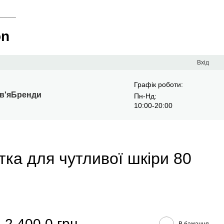
____
on
Вхід
Графік роботи:
в'я
Бренди
Пн-Нд:
10:00-20:00
а для чутливої шкіри 80
2 400.0 грн
В бажання