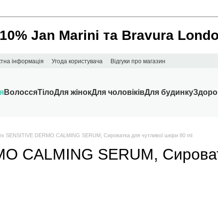
________________________________________________________
 10% Jan Marini та Bravura Lond
ктна інформація
Угода користувача
Відгуки про магазин
я
Волосся
Тіло
Для жінок
Для чоловіків
Для будинку
Здоро
rex SENSITIVE DERMO CALMING SERUM, Сироватка для чутливої шкіри 80 ml
MO CALMING SERUM, Сироватк