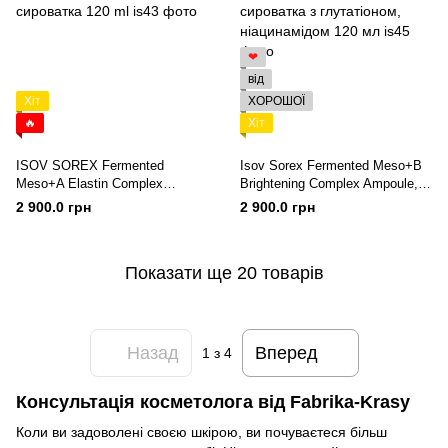
❤
від
Хіт
ХОРОШОЇ
🔥
Хіт
ISOV SOREX Fermented
Isov Sorex Fermented Meso+B
Meso+A Elastin Complex
Brightening Complex Ampoule,
Ampoule, Омолоджуюча
Освітлююча сироватка з
2 900.0 грн
2 900.0 грн
сироватка 120 ml
глутатіоном, ніацинамідом 120
мл
Показати ще 20 товарів
Назад
Вперед
1
з 4
Консультація косметолога від Fabrika-Krasy
Коли ви задоволені своєю шкірою, ви почуваєтеся більш