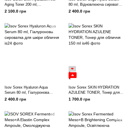
Aging Toner 200 ml,
80 ml, Відновлююча сироватка
Антивіковий зволожуючий тонік
з олігомерами для обличчя
2 100.0 грн
2 400.0 грн
для шкіри обличчя
❤
🔥
Isov Sorex Hyaluron Aqua
Isov Sorex SKIN HYDRATION
Serum 80 ml, Гіалуронова
AZULENE TONER, Тонер для
сироватка для шкіри обличчя
обличчя 150 ml
2 400.0 грн
1 700.0 грн