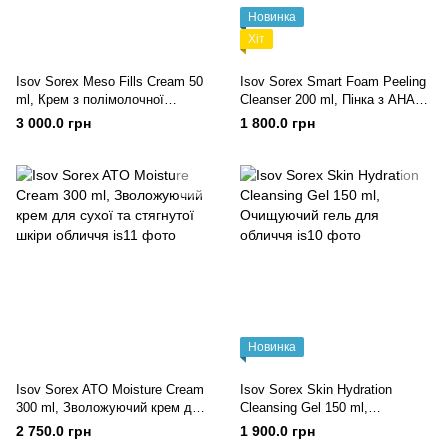
Новинка
Хіт
Isov Sorex Meso Fills Cream 50
Isov Sorex Smart Foam Peeling
ml, Крем з полімолочної
Cleanser 200 ml, Пінка з АНА
кислотою для обличчя
кислотами
3 000.0 грн
1 800.0 грн
Новинка
Isov Sorex ATO Moisture Cream
Isov Sorex Skin Hydration
300 ml, Зволожуючий крем для
Cleansing Gel 150 ml,
сухої та стягнутої шкіри
Очищуючий гель для обличчя
2 750.0 грн
1 900.0 грн
обличчя