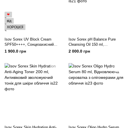
❤
від
ХОРОШОЇ
Isov Sorex UV Block Cream
Isov Sorex pH Balance Pure
SPF50++++, Сонцезахисний
Cleansing Oil 150 ml,
матовий крем для обличчя 50
Гідрофільна олія для
1 900.0 грн
2 000.0 грн
ml
очищення шкіри обличчя
Isov Sorex Skin Hydration Anti-
Isov Sorex Oligo Hydro Serum