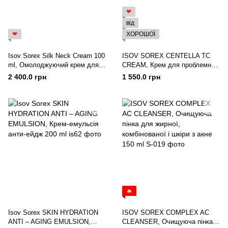
❤
від
❤
ХОРОШОЇ
Isov Sorex Silk Neck Cream 100
ISOV SOREX CENTELLA TC
ml, Омолоджуючий крем для
CREAM, Крем для проблемної
відновлення тонусу шкіри шиї
шкіри 30 ml
2 400.0 грн
1 550.0 грн
🔥
Isov Sorex SKIN HYDRATION
ISOV SOREX COMPLEX AC
ANTI – AGING EMULSION,
CLEANSER, Очищуюча пінка