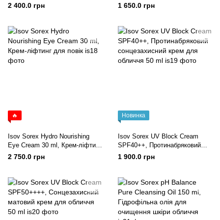
Крем-емульсія анти-ейдж 200
для жирної, комбінованої і
2 400.0 грн
1 650.0 грн
ml
шкіри з акне 150 ml
🔥
Новинка
Isov Sorex Hydro Nourishing
Isov Sorex UV Block Cream
Eye Cream 30 ml, Крем-ліфтинг
SPF40++, Протинабряковий
для повік
сонцезахисний крем для
2 750.0 грн
1 900.0 грн
обличчя 50 ml