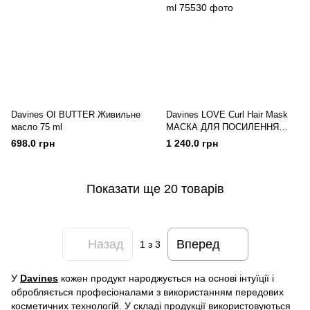
Davines OI BUTTER Живильне
Davines LOVE Curl Hair Mask
масло 75 ml
МАСКА ДЛЯ ПОСИЛЕННЯ
ЗАВИТКА 250 ml
698.0 грн
1 240.0 грн
Показати ще 20 товарів
Назад
Вперед
1
з 3
У
Davines
кожен продукт народжується на основі інтуїції і
обробляється професіоналами з використанням передових
косметичних технологій. У складі продукції використовуються