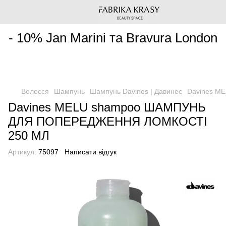
________________________________________________________
- 10% Jan Marini та Bravura London
Волосся
Шампунь
Шампунь Davines | Давинес
Davines M
Davines MELU shampoo ШАМПУНЬ
ДЛЯ ПОПЕРЕДЖЕННЯ ЛОМКОСТІ
250 МЛ
Артикул:
75097
Написати відгук