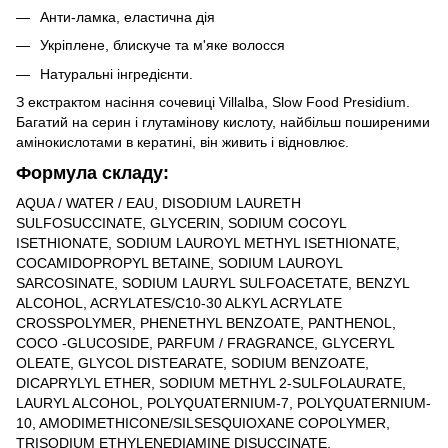
Анти-ламка, еластична дія
Укріплене, блискуче та м'яке волосся
Натуральні інгредієнти.
З екстрактом насіння сочевиці Villalba, Slow Food Presidium.
Багатий на серин і глутамінову кислоту, найбільш поширеними
амінокислотами в кератині, він живить і відновлює.
Формула складу:
AQUA / WATER / EAU, DISODIUM LAURETH
SULFOSUCCINATE, GLYCERIN, SODIUM COCOYL
ISETHIONATE, SODIUM LAUROYL METHYL ISETHIONATE,
COCAMIDOPROPYL BETAINE, SODIUM LAUROYL
SARCOSINATE, SODIUM LAURYL SULFOACETATE, BENZYL
ALCOHOL, ACRYLATES/C10-30 ALKYL ACRYLATE
CROSSPOLYMER, PHENETHYL BENZOATE, PANTHENOL,
COCO -GLUCOSIDE, PARFUM / FRAGRANCE, GLYCERYL
OLEATE, GLYCOL DISTEARATE, SODIUM BENZOATE,
DICAPRYLYL ETHER, SODIUM METHYL 2-SULFOLAURATE,
LAURYL ALCOHOL, POLYQUATERNIUM-7, POLYQUATERNIUM-
10, AMODIMETHICONE/SILSESQUIOXANE COPOLYMER,
TRISODIUM ETHYLENEDIAMINE DISUCCINATE,