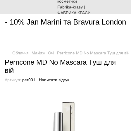
________________________________________________________
- 10% Jan Marini та Bravura London
Обличчя
Макіяж
Очі
Perricone MD No Mascara Туш для вій
Perricone MD No Mascara Туш для
вій
Артикул:
per001
Написати відгук