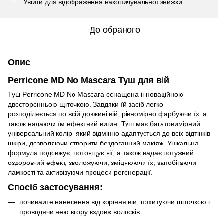
Увійти
для відображення накопичувальної знижки
%
До обраного
Опис
Perricone MD No Mascara Туш для вій
Туш Perricone MD No Mascara оснащена інноваційною
двосторонньою щіточкою. Завдяки їй засіб легко
розподіляється по всій довжині вій, рівномірно фарбуючи їх, а
також надаючи їм ефектний вигин. Туш має багатовимірний
універсальний колір, який відмінно адаптується до всіх відтінків
шкіри, дозволяючи створити бездоганний макіяж. Унікальна
формула подовжує, потовщує вії, а також надає потужний
оздоровчий ефект, зволожуючи, зміцнюючи їх, запобігаючи
ламкості та активізуючи процеси регенерації.
Спосіб застосування:
починайте нанесення від коріння вій, похитуючи щіточкою і
проводячи нею вгору вздовж волосків.