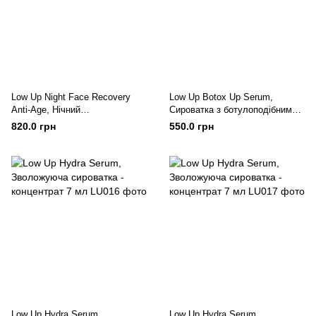
Low Up Night Face Recovery
Low Up Botox Up Serum,
Anti-Age, Нічний
Сироватка з ботулоподібним
регенерувальний крем для
ефектом для інтенсивного
820.0 грн
550.0 грн
обличчя 50 мл
ліфтингу 7 мл
Low Up Hydra Serum,
Low Up Hydra Serum,