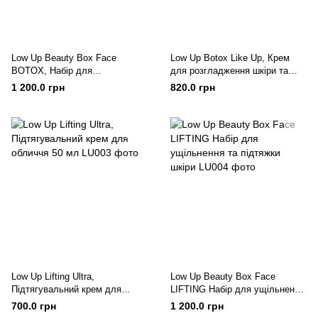
Low Up Beauty Box Face
Low Up Botox Like Up, Крем
BOTOX, Набір для
для розгладження шкіри та
розгладження зморшок
усунення зморшок 50 мл
1 200.0 грн
820.0 грн
Low Up Lifting Ultra,
Low Up Beauty Box Face
Підтягувальний крем для
LIFTING Набір для ущільнення
обличчя 50 мл
та підтяжки шкіри
700.0 грн
1 200.0 грн