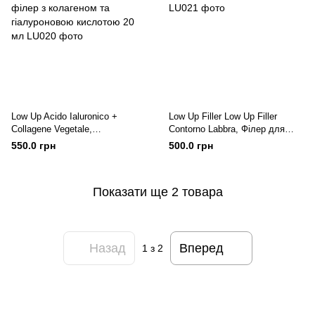
Low Up Acido Ialuronico +
Low Up Filler Low Up Filler
Collagene Vegetale,
Contorno Labbra, Філер для
Наповнююча сироватка - філер
шкіри навколо губ 15 мл
550.0 грн
500.0 грн
з колагеном та гіалуроновою
кислотою 20 мл
Показати ще 2 товара
Назад
Вперед
1
з 2