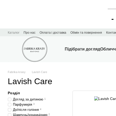
____
-
Перейти до основного контенту
Каталог
Про нас
Оплата і доставка
Обмін та повернення
Конта
Підібрати догляд
Обличч
Fabrika-krasy
Lavish Care
Lavish Care
Розділ
Догляд за дитиною
1
Парфумерія
3
До/після гоління
4
Шампунь/кондиціонер
2