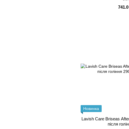
741.0
Новинка
Lavish Care Briseas Aft
після голі