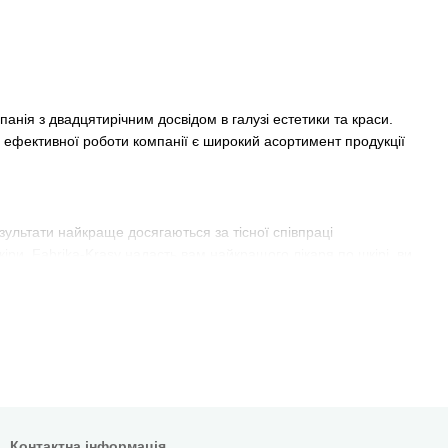
панія з двадцятирічним досвідом в галузі естетики та краси.
м ефективної роботи компанії є широкий асортимент продукції
зультати найкраще досягаються за тісної співпраці
ри. Fabrika-Krasy надасть вам найкращого лікаря по шкірі, ви
Контактна інформація