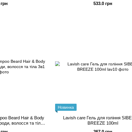
 грн
533.0 грн
Новинка
mpoo Beard Hair & Body
Lavish care Гель для гоління SIB
оди, волосся та тіла
BREEZE 100ml
1
 грн
267.0 грн