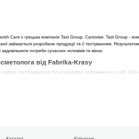
ish Care є грецька компанія Tast Group, Салоніки. Tast Group - ком
нії займається розробкою продукції та її тестуванням. Результато
 задовільнити потреби сучасних чоловіків та жінок.
сметолога від Fabrika-Krasy
 шкірою, ви почуваєтеся більш красивою та впевненою у собі. Ці ре
який може допомогти вам знайти правильне лікування для вашої шкі
ас на
онлайн консультацію до косметолога
прямо на сайті
Каталог
Клієнтам