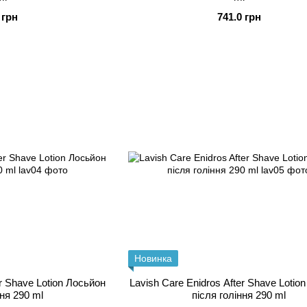
 грн
741.0 грн
Новинка
er Shave Lotion Лосьйон
Lavish Care Enidros After Shave Lotio
ння 290 ml
після гоління 290 ml