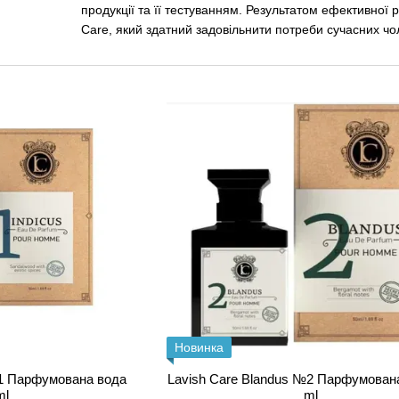
продукції та її тестуванням. Результатом ефективної 
Care, який здатний задовільнити потреби сучасних чоло
Консультація косметолога від Fab
Коли ви задоволені своєю шкірою, ви почуваєтеся біл
досягаються за тісної співпраці сертифікованим ліка
для вашої шкіри. Fabrika-Krasy надасть вам найкращо
консультацію до косметолога
прямо на сайті
Новинка
№1 Парфумована вода
Lavish Care Blandus №2 Парфумован
ml
ml