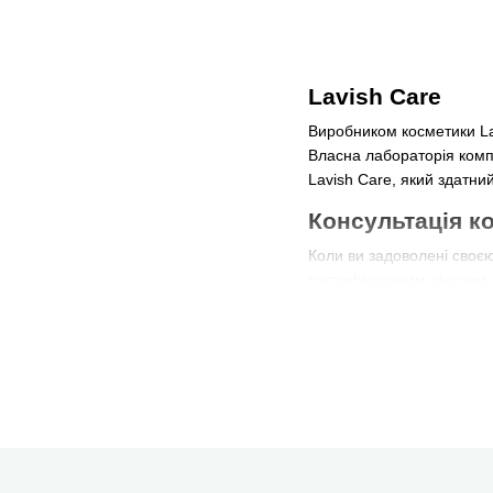
Lavish Care
Виробником косметики Lav
Власна лабораторія компа
Lavish Care, який здатний
Консультація ко
Коли ви задоволені своєю
сертифікованим лікарем, 
можете записатися до н