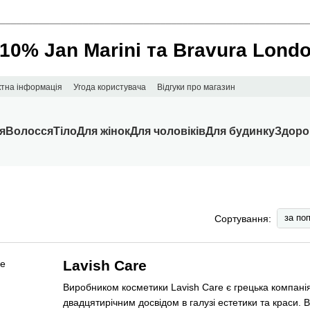
________________________________________________________
 10% Jan Marini та Bravura Lond
ктна інформація
Угода користувача
Відгуки про магазин
я
Волосся
Тіло
Для жінок
Для чоловіків
Для будинку
Здоро
за по
Сортування:
Lavish Care
Виробником косметики Lavish Care є грецька компанія 
двадцятирічним досвідом в галузі естетики та краси.