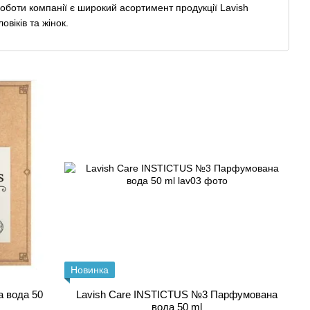
роботи компанії є широкий асортимент продукції Lavish
віків та жінок.
rika-Krasy
ьш красивою та впевненою у собі. Ці результати найкраще
рем, який може допомогти вам знайти правильне лікування
го лікаря по шкірі, ви можете записатися до нас на
онлайн
Новинка
а вода 50
Lavish Care INSTICTUS №3 Парфумована
вода 50 ml