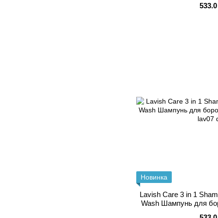
533.0
Новинка
Lavish Care 3 in 1 Sha
Wash Шампунь для бор
3в
533.0