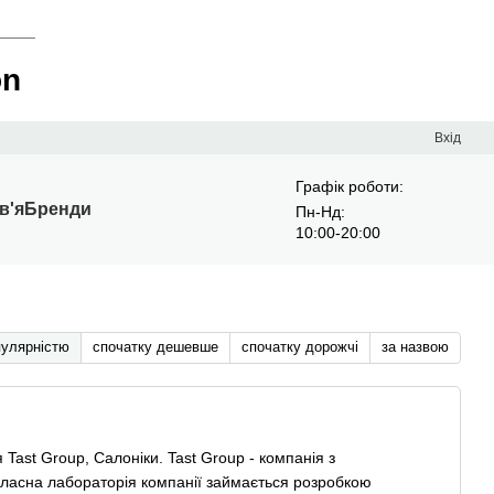
____
on
Вхід
Графік роботи:
в'я
Бренди
Пн-Нд:
10:00-20:00
пулярністю
спочатку дешевше
спочатку дорожчі
за назвою
Tast Group, Салоніки. Tast Group - компанія з
 Власна лабораторія компанії займається розробкою