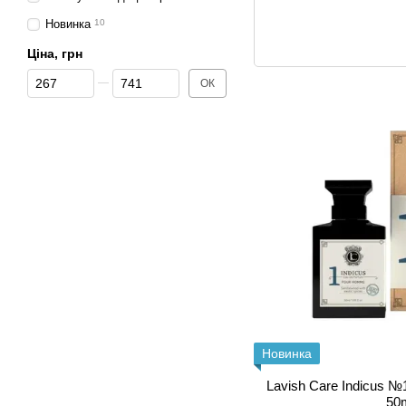
Новинка
10
Ціна, грн
Від Ціна, грн
До Ціна, грн
ОК
Новинка
Lavish Care Indicus 
50