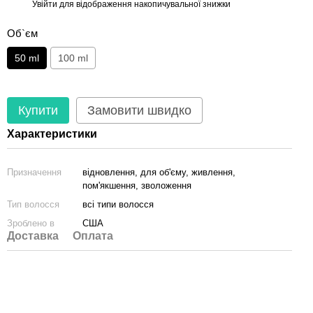
Увійти
для відображення накопичувальної знижки
%
Об`єм
50 ml
100 ml
Купити
Замовити швидко
Характеристики
Призначення
відновлення, для об'єму, живлення,
пом'якшення, зволоження
Тип волосся
всі типи волосся
Зроблено в
США
Доставка
Оплата