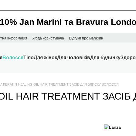
________________________________________________________
 10% Jan Marini та Bravura Lond
ктна інформація
Угода користувача
Відгуки про магазин
я
Волосся
Тіло
Для жінок
Для чоловіків
Для будинку
Здоро
ZA KERATIN HEALING OIL HAIR TREATMENT ЗАСІБ ДЛЯ БЛИСКУ ВОЛОССЯ
 OIL HAIR TREATMENT ЗАСІ