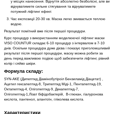
у місцях нанесення. Відчуття абсолютно безболісні, але ви
відчуватимете сильне стягування та відчуватимете
потужний ліфтинг ефект.
Час експозиції 20-30 хв. Маска легко змивається теплою
водою.
Результат помітний вже після першої процедури.
Курс процедур з використанням моделюючої ліфтинг маски
VISO COUNTUR складає 6-10 процедур з інтервалом в 7-10
днів. Оскільки процедура дуже дієва і показує приголомшливий
результат після першої процедури, маску можна робити за
день перед важливою подією щоб забезпечити ліфтинг, рівний
колір і сяйво шкіри.
Формула складу:
SYN-AKE (Дипептид Діамінобутіроіл Бензиламід Діацетат) ,
Ацетил гексапептид-8, Трипептид Міді-1, Пентапептид-19,
Октапептид-4, Олігопептид-9, Декапептид-7,
Олігопептид-1,Лізат біфідобактерій, В-глюкан, гіалуронова
кислота, пантенол, алантоїн, гліколева кислота.
Характеристики