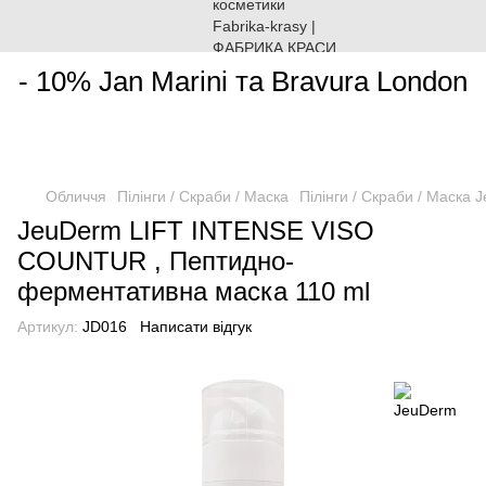
________________________________________________________
- 10% Jan Marini та Bravura London
Обличчя
Пілінги / Скраби / Маска
Пілінги / Скраби / Маска 
JeuDerm LIFT INTENSE VISO
COUNTUR , Пептидно-
ферментативна маска 110 ml
Артикул:
JD016
Написати відгук