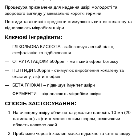
Процедура призначена для надання шкірі молодості та
здорового вигляду у мінімально короткі терміни.
Пептиди та активні інгредієнти стимулюють синтез колагену та
відновлюють мікробіом шкіри.
Ключові інгредієнти:
ГЛІКОЛЬОВА КИСЛОТА - забезпечує легкий пілінг,
ексфоліацію та відбілювання
ОТРУТА ГАДЮКИ 500ppm - миттєвий ефект ботоксу
ПЕПТИДИ 500ppm - стимулює вироблення колагену та
еластину, ліфтинг ефект
БЕТА ГЛЮКАН – підвищує імунітет шкіри
ФЕРМЕНТИ – відновлюють мікробіом шкіри
СПОСІБ ЗАСТОСУВАННЯ:
На очищену шкіру обличчя та декольте нанесіть 10 мл (20
натискань) ліфтинг маски тонким шаром, включаючи
область навколо очей.
Приблизно через 5 хвилин маска підсохне та стягне шкіру