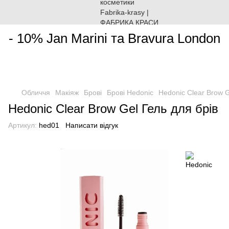
________________________________________________________
- 10% Jan Marini та Bravura London
Обличчя
Макіяж
Брові
Брові Hedonic
Hedonic Clear Brow G
Hedonic Clear Brow Gel Гель для брів
Артикул:
hed01
Написати відгук