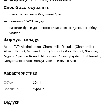
не провокує сухості і подразнення шкіри
Спосіб застосування:
нанести гель по всій довжині брів
почекати 15-20 секунд
вичісати брови до повного висихання, надавши потрібну
форму.
Формула складу:
Aqua, PVP, Alcohol denat, Chamomilla Recutita (Chamomile)
Flower Extract, Arctium Lappa (Burdock) Root Extract, Glycerin,
Argania Spinosa Kernel Oil, Sodium Polyacryloyldimethyl Taurate,
Dehydroacetic Acid, Benzyl Alcohol, Benzoic Acid
Характеристики
Об`єм
10 ml
Зроблено
Україна
Відгуки