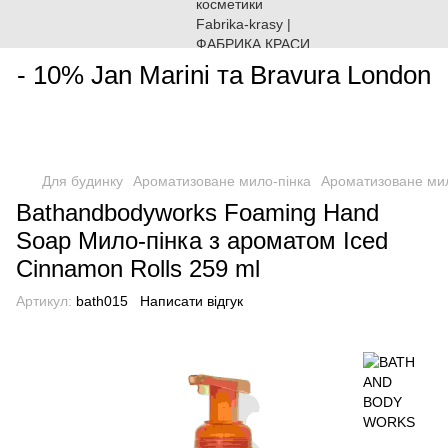
________________________________________________________
- 10% Jan Marini та Bravura London
Для будинку
Ароматизоване мило-пінка
Ароматизоване ми
Bathandbodyworks Foaming Hand
Soap Мило-пінка з ароматом Iced
Cinnamon Rolls 259 ml
Артикул:
bath015
Написати відгук