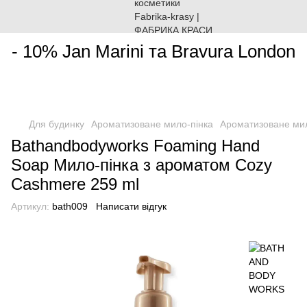
________________________________________________________
- 10% Jan Marini та Bravura London
Для будинку
Ароматизоване мило-пінка
Ароматизоване ми
Bathandbodyworks Foaming Hand
Soap Мило-пінка з ароматом Cozy
Cashmere 259 ml
Артикул:
bath009
Написати відгук