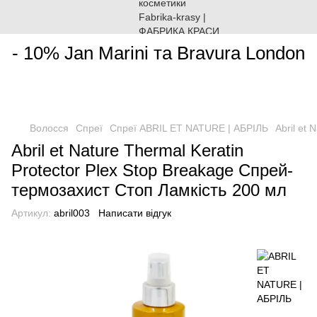
________________________________________________________
- 10% Jan Marini та Bravura London
Волосся
Спреї
Спреї ABRIL ET NATURE | АБРІЛЬ
Abril et
Abril et Nature Thermal Keratin
Protector Plex Stop Breakage Спрей-
термозахист Стоп Ламкість 200 мл
Артикул:
abril003
Написати відгук