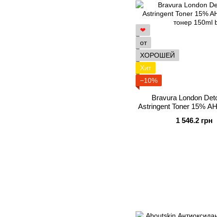
❤
от
ХОРОШЕЙ
Хит
−10%
Bravura London Deto
Astringent Toner 15% 
тонер 
1 546.2 грн