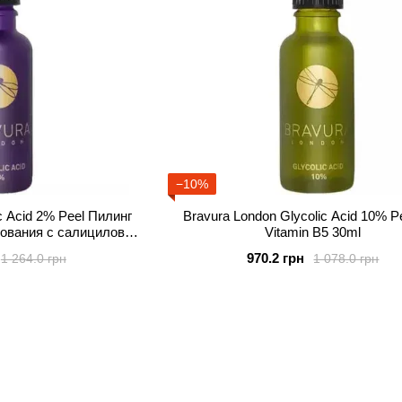
−10%
ic Acid 2% Peel Пилинг
Bravura London Glycolic Acid 10% Pe
ования с салициловой
Vitamin B5 30ml
й 30ml
970.2 грн
1 264.0 грн
1 078.0 грн