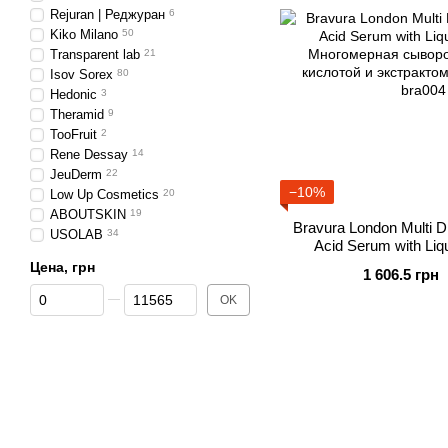
Rejuran | Реджуран
6
Kiko Milano
50
Transparent lab
21
Isov Sorex
80
Hedonic
3
Theramid
9
TooFruit
2
Rene Dessay
14
JeuDerm
22
−10%
Low Up Cosmetics
20
ABOUTSKIN
19
Bravura London Multi D
USOLAB
34
Acid Serum with Liq
Многомерная сыворо
Цена, грн
1 606.5 грн
кислотой и экстракто
От Цена, грн
До Цена, грн
OK