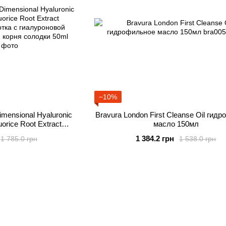
−10%
imensional Hyaluronic
Bravura London First Cleanse Oil гид
uorice Root Extract
масло 150мл
тка с гиалуроновой
1 384.2 грн
1 785.0 грн
1 538.0 грн
м корня солодки 50ml