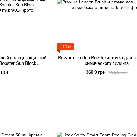
−10%
нтный солнцезащитный
Bravura London Brush кисточка для 
Booster Sun Block
химического пилинга
+++ 30 ml
 грн
360.9 грн
401.0 грн