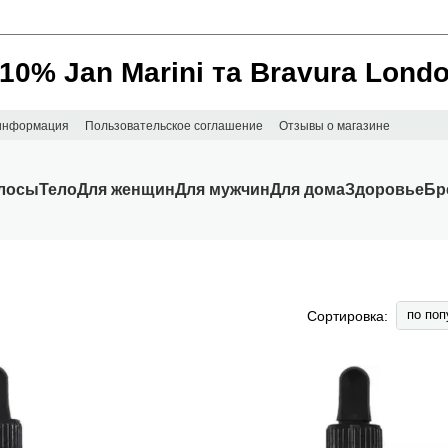
________________________________________________________
 10% Jan Marini та Bravura Lond
 информация
Пользовательское соглашение
Отзывы о магазине
лосы
Тело
Для женщин
Для мужчин
Для дома
Здоровье
Бр
по поп
Сортировка: