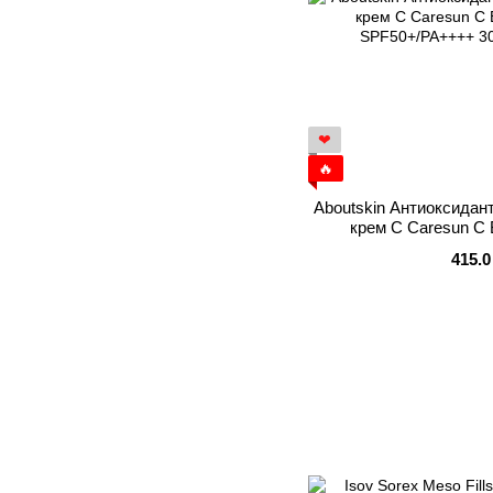
❤
🔥
Aboutskin Антиоксида
крем C Caresun C 
SPF50+/PA+
415.0