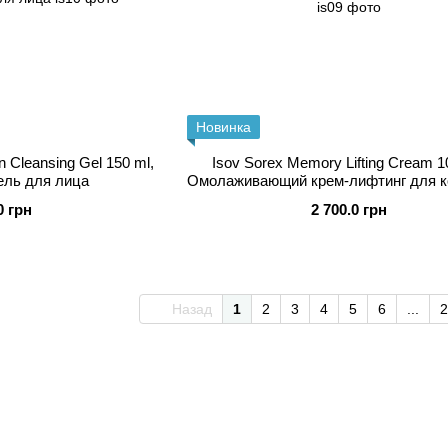
Новинка
n Cleansing Gel 150 ml,
Isov Sorex Memory Lifting Cream 1
ль для лица
Омолаживающий крем-лифтинг для к
0 грн
2 700.0 грн
Назад
1
2
3
4
5
6
...
2