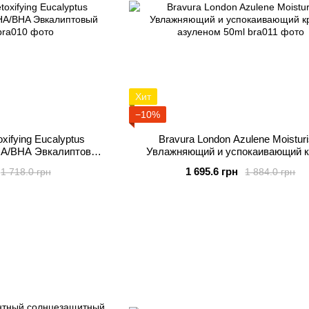
Хит
−10%
xifying Eucalyptus
Bravura London Azulene Moisturi
AHA/BHA Эвкалиптовый
Увлажняющий и успокаивающий к
150ml
азуленом 50ml
1 695.6 грн
1 718.0 грн
1 884.0 грн