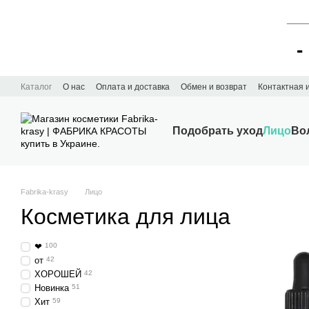
____
-
Перейти к основному контенту
Каталог
О нас
Оплата и доставка
Обмен и возврат
Контактная
Подобрать уход
Лицо
Во
Fabrika-krasy
Лицо
Косметика для лица
❤
100
от
42
ХОРОШЕЙ
42
Новинка
51
Хит
59