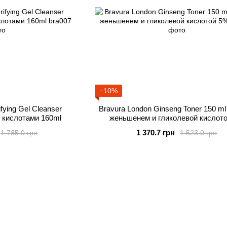
−10%
fying Gel Cleanser
Bravura London Ginseng Toner 150 ml
 кислотами 160ml
женьшенем и гликолевой кислот
1 370.7 грн
1 785.0 грн
1 523.0 грн