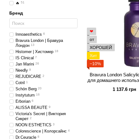
🔥
51
Бренд
❤
Innoaesthetics
6
от
Bravura London | Бравура
Лондон
13
ХОРОШЕЙ
Histomer | Хистомер
18
Хит
IS Clinical
7
−10%
Jan Marini
26
Needly
9
Bravura London Salicyl
REJUDICARE
2
для домашнего использ
Cotril
1
кислото
Schön Berg
20
1 137.6 грн
Instytutum
16
Erborian
6
ALISSA BEAUTE
9
Victoria's Secret | Виктория
Сикрет
2
NOON ESTHETICS
3
Colorescience | Колорсайнс
4
Dr.Ceuracle
8