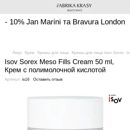
________________________________________________________
- 10% Jan Marini та Bravura London
Лицо
Крем
Кремы для лица
Кремы для лица Isov Sorex
I
Isov Sorex Meso Fills Cream 50 ml,
Крем с полимолочной кислотой
Артикул:
is16
Оставить отзыв