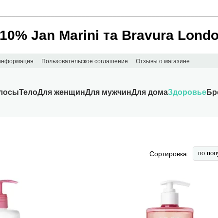
________________________________________________________
 10% Jan Marini та Bravura Lond
 информация
Пользовательское соглашение
Отзывы о магазине
лосы
Тело
Для женщин
Для мужчин
Для дома
Здоровье
Бр
по поп
Сортировка: