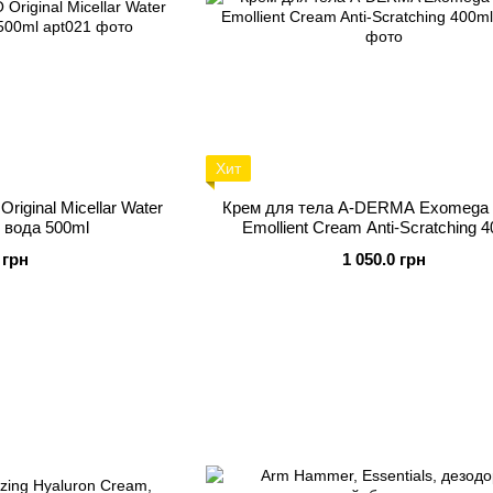
Хит
riginal Micellar Water
Крем для тела A-DERMA Exomega C
 вода 500ml
Emollient Cream Anti-Scratching 
 грн
1 050.0 грн