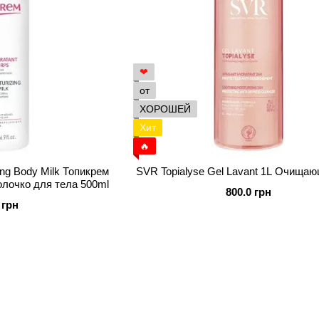
❤
от
ХОРОШЕЙ
Хит
🔥
zing Body Milk Топикрем
SVR Topialyse Gel Lavant 1L Очищаю
лочко для тела 500ml
800.0 грн
 грн