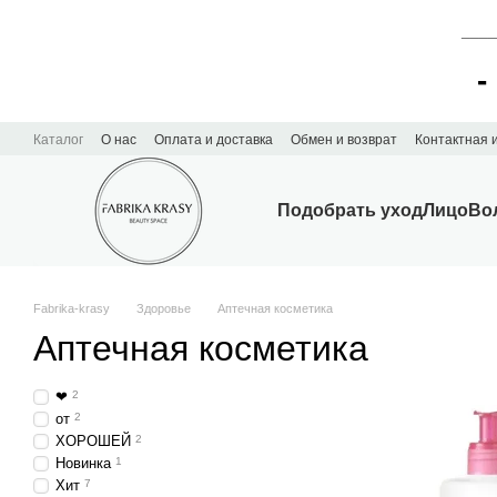
____
-
Перейти к основному контенту
Каталог
О нас
Оплата и доставка
Обмен и возврат
Контактная
Подобрать уход
Лицо
Во
Fabrika-krasy
Здоровье
Аптечная косметика
Аптечная косметика
❤
2
от
2
ХОРОШЕЙ
2
Новинка
1
Хит
7