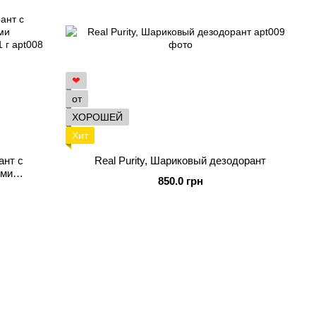
❤
от
ХОРОШЕЙ
Хит
ант с
Real Purity, Шариковый дезодорант
ими
850.0 грн
, 71 г