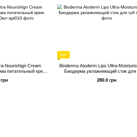
Хит
ra-Nourishign Cream
Bioderma Atoderm Lips Ultra-Moisturis
рма питательный крем
Биодерма увлажняющий стик для 
огтей 50мл
 грн
280.0 грн