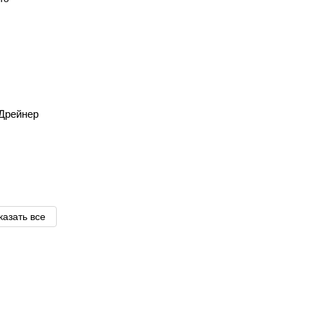
, Дрейнер
казать все