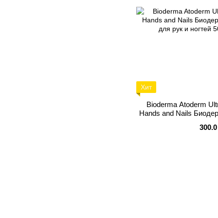
Хит
Bioderma Atoderm Ult
Hands and Nails Биоде
для рук и н
300.0