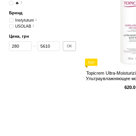
🔥
1
Бренд
Instytutum
1
USOLAB
1
Цена, грн
От Цена, грн
До Цена, грн
OK
Хит
Topicrem Ultra-Moisturi
Ультраувлажняющее мо
620.0