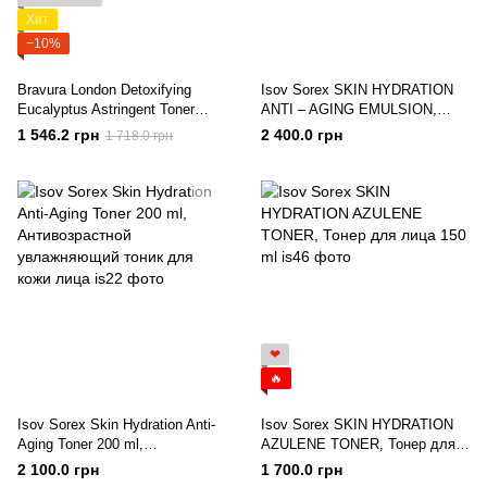
Хит
−10%
Bravura London Detoxifying
Isov Sorex SKIN HYDRATION
Eucalyptus Astringent Toner
ANTI – AGING EMULSION,
15% AHA/BHA Эвкалиптовый
Крем-эмульсия анти-эйдж 200
1 546.2 грн
2 400.0 грн
1 718.0 грн
тонер 150ml
ml
❤
🔥
Isov Sorex Skin Hydration Anti-
Isov Sorex SKIN HYDRATION
Aging Toner 200 ml,
AZULENE TONER, Тонер для
Антивозрастной увлажняющий
лица 150 ml
2 100.0 грн
1 700.0 грн
тоник для кожи лица