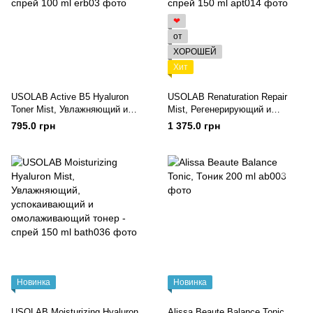
❤
от
ХОРОШЕЙ
Хит
USOLAB Active B5 Hyaluron
USOLAB Renaturation Repair
Toner Mist, Увлажняющий и
Mist, Регенерирующий и
успокаивающий тонер - спрей
омолаживающий тонер - спрей
795.0 грн
1 375.0 грн
100 ml
150 ml
Новинка
Новинка
USOLAB Moisturizing Hyaluron
Alissa Beaute Balance Tonic,