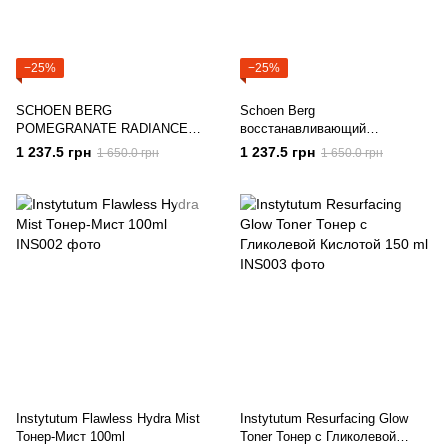
−25%
−25%
SCHOEN BERG
Schoen Berg
POMEGRANATE RADIANCE
восстанавливающий
TONER ТОНИК С
эксфолиатор тоник с AHA-
1 237.5 грн
1 237.5 грн
1 650.0 грн
1 650.0 грн
ЭКСТРАКТОМ ГРАНАТА И
кислотами PH 4.5
СМОРОДИНА
Instytutum Flawless Hydra Mist
Instytutum Resurfacing Glow
Тонер-Мист 100ml
Toner Тонер с Гликолевой