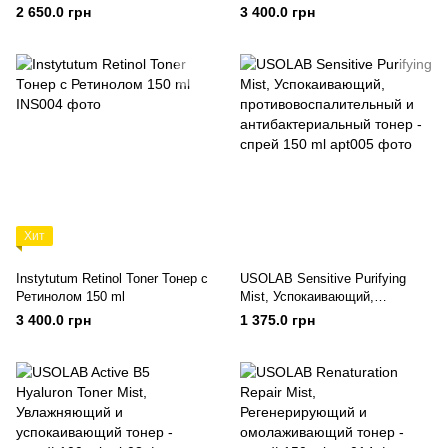
Кислотой 150 ml
2 650.0 грн
3 400.0 грн
Хит
Instytutum Retinol Toner Тонер с
USOLAB Sensitive Purifying
Ретинолом 150 ml
Mist, Успокаивающий,
противовоспалительный и
3 400.0 грн
1 375.0 грн
антибактериальный тонер -
спрей 150 ml