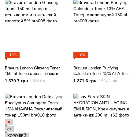
−10%
−10%
Bravura London Ginseng Toner
Bravura London Purifying
150 ml Тонер с женьшенем и
Calendula Toner 13% AHA Тонер
гликолевой кислотой 5%
с календулой 150ml
1 370.7 грн
1 371.6 грн
1 523.0 грн
1 524.0 грн
❤
от
ХОРОШЕЙ