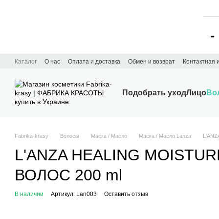
____
-
Перейти к основному контенту
Каталог
О нас
Оплата и доставка
Обмен и возврат
Контактная
Подобрать уход
Лицо
Во
Fabrika-krasy
Волосы
Маска / Масло
Маска / Масло Lanza
L'AN
L'ANZA HEALING MOISTU
ВОЛОС 200 ml
В наличии
Артикул: Lan003
Оставить отзыв