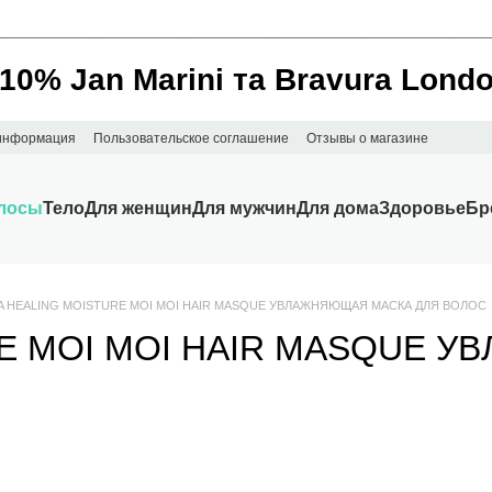
________________________________________________________
 10% Jan Marini та Bravura Lond
 информация
Пользовательское соглашение
Отзывы о магазине
лосы
Тело
Для женщин
Для мужчин
Для дома
Здоровье
Бр
ZA HEALING MOISTURE MOI MOI HAIR MASQUE УВЛАЖНЯЮЩАЯ МАСКА ДЛЯ ВОЛОС
RE MOI MOI HAIR MASQUE 