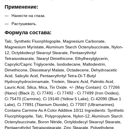
Применение:
Нанести на глаза.
Растушевать.
Формула состава:
Talc, Synthetic Fluorphlogopite, Magnesium Carbonate,
Magnesium Myristate, Aluminum Starch Octenylsuccinate, Nylon-
12, Octyldodecyl Stearoyl Stearate, Pentaerythrityl
Tetraisostearate, Stearyl Dimethicone, Ethylhexylglycerin,
Caprylic/Capric Triglyceride, Isododecane, Maltodextrin,
Dimethicone, Diisostearyl Malate, Octadecene, Dehydroacetic
Acid, Salicylic Acid, Pentaerythrityl Tetra-Di-T-Butyl
Hydroxyhydrocinnamate, Triolein, Stearic Acid, Palmitic Acid,
Lauric Acid, Silica, Mica, Tin Oxide. +/- (May Contain): Ci 77266
(Nano) (Black 2), Ci 77491 - Ci 77492 - Ci 77499 (Iron Oxides),
Ci 75470 (Carmine), Ci 19140 (Yellow 5 Lake), Ci 42090 (Blue 1
Lake), Ci 77891 (Titanium Dioxide), Ci 77007 (Ultramarines).
Contains Carmine As A Color Additive.10/11 Ingredients: Synthetic
Fluorphlogopite, Talc, Polypropylene, Nylon-12, Aluminum Starch
Octenylsuccinate, Boron Nitride, Octyldodecyl Stearoyl Stearate,
Pentaerythrityl Tetraisostearate, Zinc Stearate, Polyethylene,