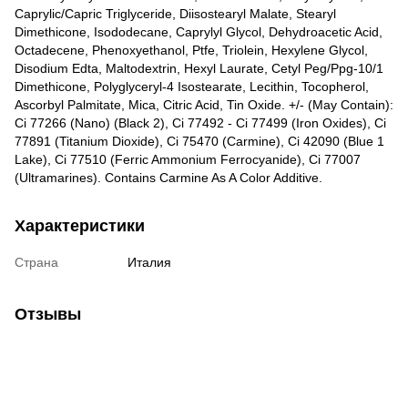
Caprylic/Capric Triglyceride, Diisostearyl Malate, Stearyl
Dimethicone, Isododecane, Caprylyl Glycol, Dehydroacetic Acid,
Octadecene, Phenoxyethanol, Ptfe, Triolein, Hexylene Glycol,
Disodium Edta, Maltodextrin, Hexyl Laurate, Cetyl Peg/Ppg-10/1
Dimethicone, Polyglyceryl-4 Isostearate, Lecithin, Tocopherol,
Ascorbyl Palmitate, Mica, Citric Acid, Tin Oxide. +/- (May Contain):
Ci 77266 (Nano) (Black 2), Ci 77492 - Ci 77499 (Iron Oxides), Ci
77891 (Titanium Dioxide), Ci 75470 (Carmine), Ci 42090 (Blue 1
Lake), Ci 77510 (Ferric Ammonium Ferrocyanide), Ci 77007
(Ultramarines). Contains Carmine As A Color Additive.
Характеристики
Страна
Италия
Отзывы