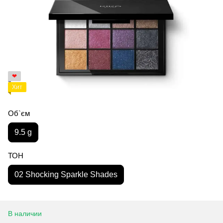
❤
Хит
Об`єм
9.5 g
ТОН
02 Shocking Sparkle Shades
В наличии