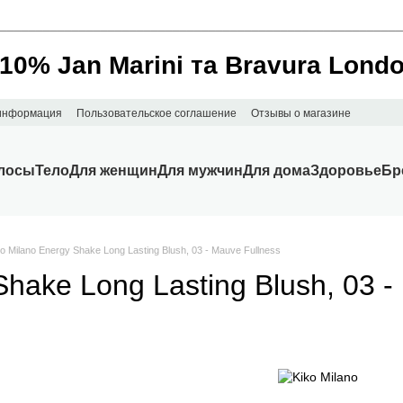
________________________________________________________
 10% Jan Marini та Bravura Lond
 информация
Пользовательское соглашение
Отзывы о магазине
лосы
Тело
Для женщин
Для мужчин
Для дома
Здоровье
Бр
o Milano Energy Shake Long Lasting Blush, 03 - Mauve Fullness
hake Long Lasting Blush, 03 -