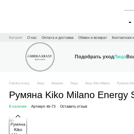
____
-
Перейти к основному контенту
Каталог
О нас
Оплата и доставка
Обмен и возврат
Контактная
Подобрать уход
Лицо
Во
Fabrika-krasy
Лицо
Макияж
Лицо
Лицо Kiko Milano
Румяна Kik
Румяна Kiko Milano Energy S
В наличии
Артикул: kk-73
Оставить отзыв