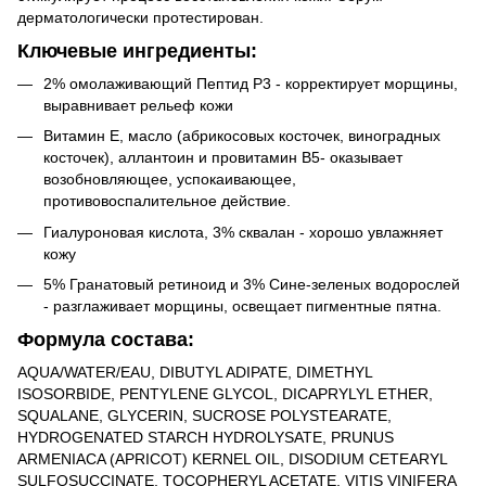
дерматологически протестирован.
Ключевые ингредиенты:
2% омолаживающий Пептид Р3 - корректирует морщины,
выравнивает рельеф кожи
Витамин E, масло (абрикосовых косточек, виноградных
косточек), аллантоин и провитамин B5- оказывает
возобновляющее, успокаивающее,
противовоспалительное действие.
Гиалуроновая кислота, 3% сквалан - хорошо увлажняет
кожу
5% Гранатовый ретиноид и 3% Сине-зеленых водорослей
- разглаживает морщины, освещает пигментные пятна.
Формула состава:
AQUA/WATER/EAU, DIBUTYL ADIPATE, DIMETHYL
ISOSORBIDE, PENTYLENE GLYCOL, DICAPRYLYL ETHER,
SQUALANE, GLYCERIN, SUCROSE POLYSTEARATE,
HYDROGENATED STARCH HYDROLYSATE, PRUNUS
ARMENIACA (APRICOT) KERNEL OIL, DISODIUM CETEARYL
SULFOSUCCINATE, TOCOPHERYL ACETATE, VITIS VINIFERA