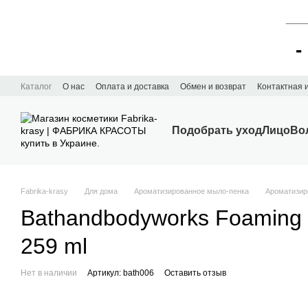
____
-
Перейти к основному контенту
Каталог
О нас
Оплата и доставка
Обмен и возврат
Контактная
Подобрать уход
Лицо
Во
Fabrika-krasy
Для дома
Ароматизированное мыло-пенка
Ароматизи
Bathandbodyworks Foaming 
259 ml
Нет в наличии
Артикул: bath006
Оставить отзыв