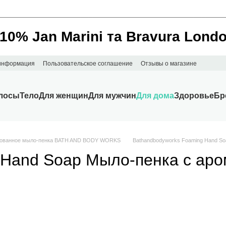
________________________________________________________
 10% Jan Marini та Bravura Lond
 информация
Пользовательское соглашение
Отзывы о магазине
лосы
Тело
Для женщин
Для мужчин
Для дома
Здоровье
Бр
рованное мыло-пенка BATH AND BODY WORKS
Bathandbodyworks Foaming Hand Soa
Hand Soap Мыло-пенка с аром