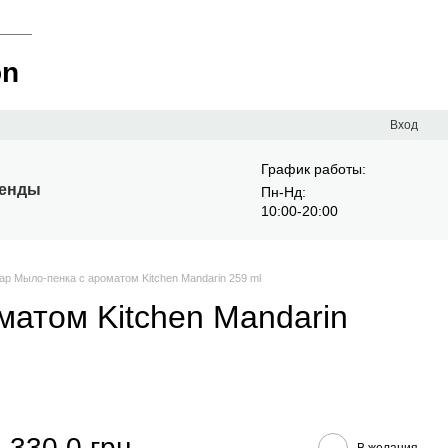
____
on
Вход
График работы:
енды
Пн-Нд:
10:00-20:00
p Мыло-пенка с ароматом Kitchen Mandarin 259 ml
атом Kitchen Mandarin
330.0 грн
В желания