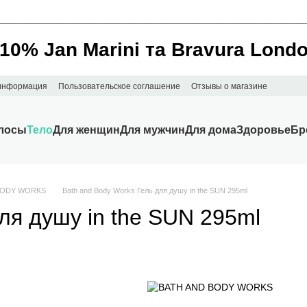
________________________________________________________
 10% Jan Marini та Bravura Lond
 информация
Пользовательское соглашение
Отзывы о магазине
лосы
Тело
Для женщин
Для мужчин
Для дома
Здоровье
Бр
 BODY WORKS
Bath and Body Works Гель для душу in the SUN 295ml
ля душу in the SUN 295ml