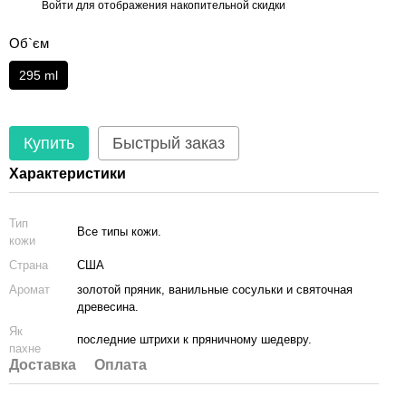
Войти
для отображения накопительной скидки
%
Об`єм
295 ml
Купить
Быстрый заказ
Характеристики
Тип
Все типы кожи.
кожи
Страна
США
Аромат
золотой пряник, ванильные сосульки и святочная
древесина.
Як
последние штрихи к пряничному шедевру.
пахне
Доставка
Оплата