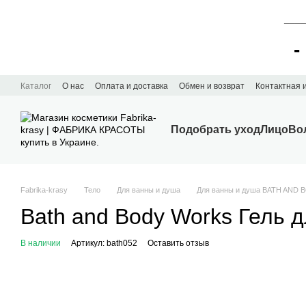
____
-
Перейти к основному контенту
Каталог
О нас
Оплата и доставка
Обмен и возврат
Контактная
Подобрать уход
Лицо
Во
Fabrika-krasy
Тело
Для ванны и душа
Для ванны и душа BATH AND
Bath and Body Works Гель д
В наличии
Артикул: bath052
Оставить отзыв