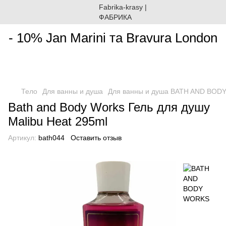
________________________________________________________
- 10% Jan Marini та Bravura London
Тело
Для ванны и душа
Для ванны и душа BATH AND BO
Bath and Body Works Гель для душу
Malibu Heat 295ml
Артикул:
bath044
Оставить отзыв